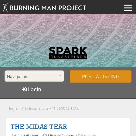
POST A LISTING
Login
Home
»
Art / Installations
»
THE MIDAS TEAR
THE MIDAS TEAR
Art / Installations
Michaël Feneux
8 months